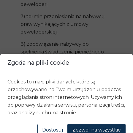
deweloper;
7) termin przeniesienia na nabywcę
praw wynikających z umowy
deweloperskiej;
8) zobowiązanie nabywcy do
spełnienia świadczenia pieniężnego
wynikającego z umowy
Zgoda na pliki cookie
deweloperskiej;
9) zobowiązanie dewelopera do
Cookies to małe pliki danych, które są
wybudowania budynku oraz
przechowywane na Twoim urządzeniu podczas
ustanowienia odrębnej własności
przeglądania stron internetowych. Używamy ich
lokalu mieszkalnego i przeniesienia
do poprawy działania serwisu, personalizacji treści,
własności tego lokalu oraz praw
oraz analizy ruchu na stronie.
niezbędnych do korzystania z tego
lokalu na nabywcę.
Dostosuj
Zezwól na wszystkie