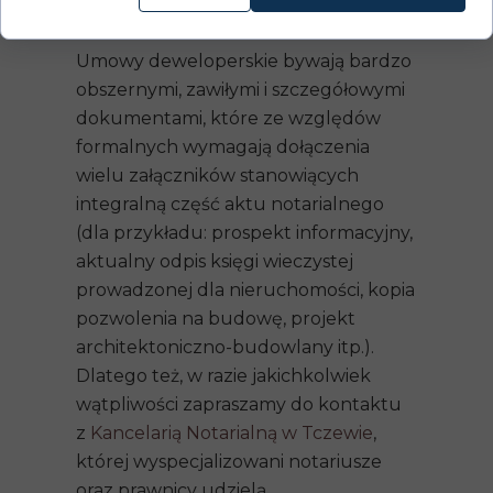
Umowa deweloperska u notariusza
Umowy deweloperskie bywają bardzo
obszernymi, zawiłymi i szczegółowymi
dokumentami, które ze względów
formalnych wymagają dołączenia
wielu załączników stanowiących
integralną część aktu notarialnego
(dla przykładu: prospekt informacyjny,
aktualny odpis księgi wieczystej
prowadzonej dla nieruchomości, kopia
pozwolenia na budowę, projekt
architektoniczno-budowlany itp.).
Dlatego też, w razie jakichkolwiek
wątpliwości zapraszamy do kontaktu
z
Kancelarią Notarialną w Tczewie
,
której wyspecjalizowani notariusze
oraz prawnicy udzielą