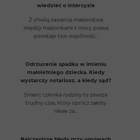
wiedzieć o intercyzie
Z chwilą zawarcia małżeństwa
między małżonkami z mocy prawa
powstaje tzw. wspólność...
Odrzucenie spadku w imieniu
małoletniego dziecka. Kiedy
wystarczy notariusz, a kiedy sąd?
Śmierć członka rodziny to zawsze
trudny czas, który oprócz żałoby
niesie za...
Najczęstsze błędy przy umowach