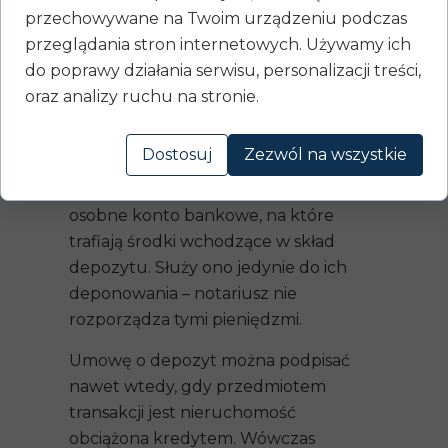
transakcja z wykorzystaniem
przechowywane na Twoim urządzeniu podczas
depozytu notarialnego odbywa się
przeglądania stron internetowych. Używamy ich
całkowicie bezgotówkowo,
do poprawy działania serwisu, personalizacji treści,
zabezpiecza nie tylko nabywcę,
oraz analizy ruchu na stronie.
lecz także sprzedającego – przed
transakcją z osobą, której nie stać
Dostosuj
Zezwól na wszystkie
na zakup nieruchomości.
Dla każdej transakcji tworzone jest
osobne konto bankowe, na które
trafiają środki wchodzące w skład
depozytu. Służy ono jedynie do ich
deponowania – notariusz nie
rozporządza tymi pieniędzmi.
Umowę o depozyt można podpisać
nawet wtedy, gdy przedmiotem
transakcji jest nieruchomość
obciążona kredytem. Wówczas