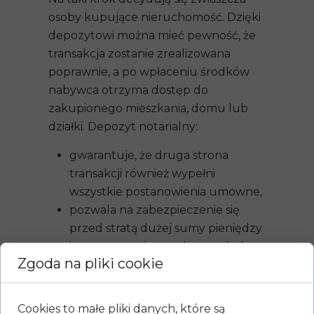
osoby kupujące nieruchomość. Dzięki
depozytowi można mieć pewność, że
transakcja zostanie zrealizowana
poprawnie, a po wpłaceniu środków
nabywca otrzyma dostęp do
zakupionego mieszkania, domu lub
działki. Depozyt notarialny:
gwarantuje, że druga strona
transakcji również wypełni
wszystkie postanowienia umowne,
pozwala na zabezpieczenie się
przed stratą dużej sumy pieniędzy
i postępowaniem sądowym, które
Zgoda na pliki cookie
ma na celu jej odzyskanie,
eliminuje ryzyko zapłaty
fałszywymi banknotami –
Cookies to małe pliki danych, które są