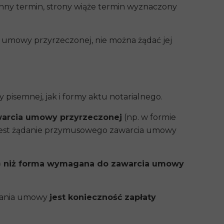
inny termin, strony wiąże termin wyznaczony
 umowy przyrzeczonej, nie można żądać jej
pisemnej, jak i
formy aktu notarialnego
.
awarcia umowy przyrzeczonej
(np. w formie
 jest żądanie przymusowego zawarcia umowy
j) niż forma wymagana do zawarcia umowy
onania umowy
jest konieczność zapłaty