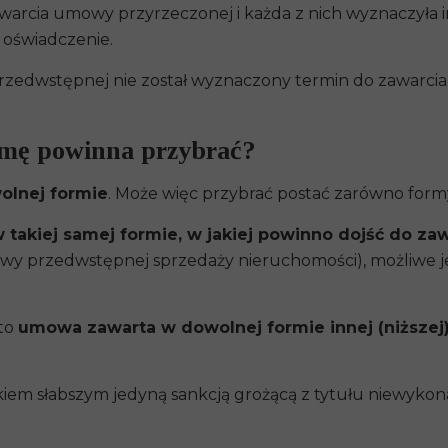
zawarcia umowy przyrzeczonej i każda z nich wyznaczyła 
e oświadczenie.
rzedwstępnej nie został wyznaczony termin do zawarcia
rmę powinna przybrać?
olnej formie
. Może więc przybrać postać zarówno formy 
 takiej samej formie, w jakiej powinno dojść do z
wy przedwstępnej sprzedaży nieruchomości), możliwe
to
umowa zawarta w dowolnej formie innej (niższe
em słabszym jedyną sankcją grożącą z tytułu niewyk