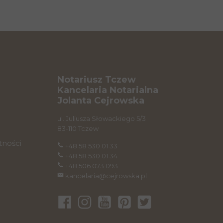
Notariusz Tczew
Kancelaria Notarialna
Jolanta Cejrowska
ul. Juliusza Słowackiego 5/3
83-110 Tczew
tności
+48 58 530 01 33
+48 58 530 01 34
+48 506 073 093
kancelaria@cejrowska.pl