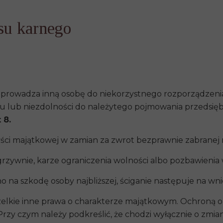
su karnego
, doprowadza inną osobę do niekorzystnego rozporządz
u lub niezdolności do należytego pojmowania przedsięb
 8.
yści majątkowej w zamian za zwrot bezprawnie zabranej 
zywnie, karze ograniczenia wolności albo pozbawienia w
o na szkodę osoby najbliższej, ściganie następuje na 
elkie inne prawa o charakterze majątkowym. Ochroną ob
 Przy czym należy podkreślić, że chodzi wyłącznie o zmi