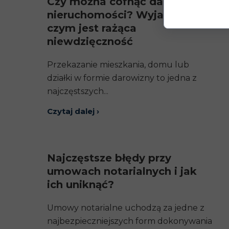
Czy można cofnąć darowiznę
nieruchomości? Wyjaśniamy,
czym jest rażąca
niewdzięczność
Przekazanie mieszkania, domu lub
działki w formie darowizny to jedna z
najczęstszych...
Czytaj dalej ›
Najczęstsze błędy przy
umowach notarialnych i jak
ich uniknąć?
Umowy notarialne uchodzą za jedne z
najbezpieczniejszych form dokonywania