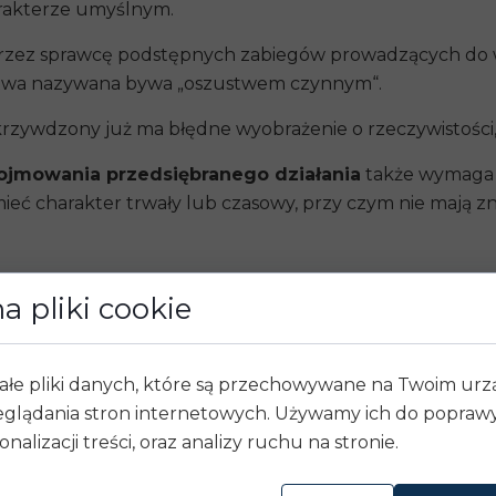
arakterze umyślnym.
przez sprawcę podstępnych zabiegów prowadzących d
ustwa nazywana bywa „oszustwem czynnym“.
rzywdzony już ma błędne wyobrażenie o rzeczywistości,
ojmowania przedsiębranego działania
także wymaga p
eć charakter trwały lub czasowy, przy czym nie mają zna
a pliki cookie
ałe pliki danych, które są przechowywane na Twoim ur
glądania stron internetowych. Używamy ich do poprawy 
onalizacji treści, oraz analizy ruchu na stronie.