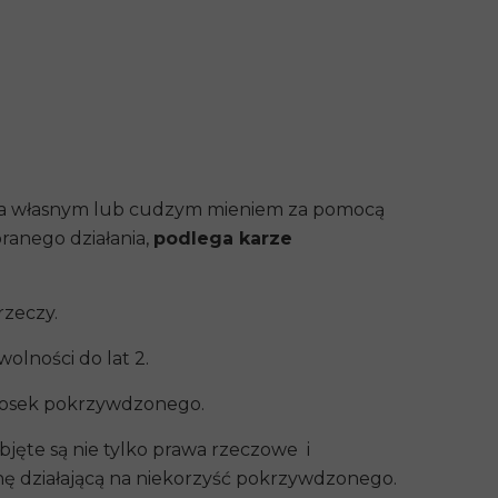
enia własnym lub cudzym mieniem za pomocą
ranego działania,
podlega karze
rzeczy.
olności do lat 2.
wniosek pokrzywdzonego.
jęte są nie tylko prawa rzeczowe i
anę działającą na niekorzyść pokrzywdzonego.