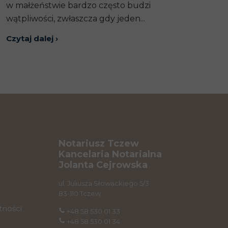
w małżeństwie bardzo często budzi
wątpliwości, zwłaszcza gdy jeden...
Czytaj dalej ›
Notariusz Tczew
Kancelaria Notarialna
Jolanta Cejrowska
ul. Juliusza Słowackiego 5/3
83-110 Tczew
tności
+48 58 530 01 33
+48 58 530 01 34