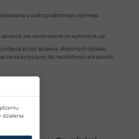
o wywołania u pokrzywdzonego mylnego
 sprawca zaś wyobrażenie to wykorzystuje.
odjęcia przez sprawcę aktywnych działań.
czenia przyczyny tej niezdolności ani sposób,
ządzeniu
działania