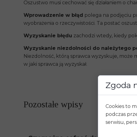
Oszustwo musi cechować się działaniem o ch
Wprowadzenie w błąd
polega na podjęciu 
wyobrażenia o rzeczywistości. Ta postać osz
Wyzyskanie błędu
zachodzi wtedy, kiedy pok
Wyzyskanie niezdolności do należytego p
Niezdolność, którą sprawca wyzyskuje, może mi
w jaki sprawca ją wyzyskał.
Zgoda n
Pozostałe wpisy
Cookies to m
podczas prze
serwisu, pers