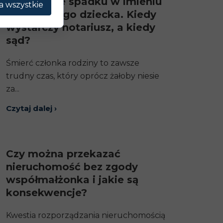
Odrzucenie spadku w imieniu
a wszystkie
małoletniego dziecka. Kiedy
wystarczy notariusz, a kiedy
sąd?
Śmierć członka rodziny to zawsze
trudny czas, który oprócz żałoby niesie
za...
Czytaj dalej ›
Czy można przekazać
nieruchomość bez zgody
współmałżonka i jakie są
konsekwencje?
Kwestia rozporządzania nieruchomością