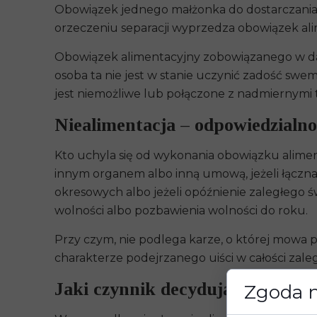
Obowiązek jednego małżonka do dostarczania
orzeczeniu separacji wyprzedza obowiązek al
Obowiązek alimentacyjny zobowiązanego w dals
osoba ta nie jest w stanie uczynić zadość s
jest niemożliwe lub połączone z nadmiernymi 
Niealimentacja – odpowiedzialn
Kto uchyla się od wykonania obowiązku alim
innym organem albo inną umową, jeżeli łączn
okresowych albo jeżeli opóźnienie zaległego ś
wolności albo pozbawienia wolności do roku.
Przy czym, nie podlega karze, o której mowa 
charakterze podejrzanego uiści w całości zaleg
Jaki czynnik decydujące o tym, 
Zgoda n