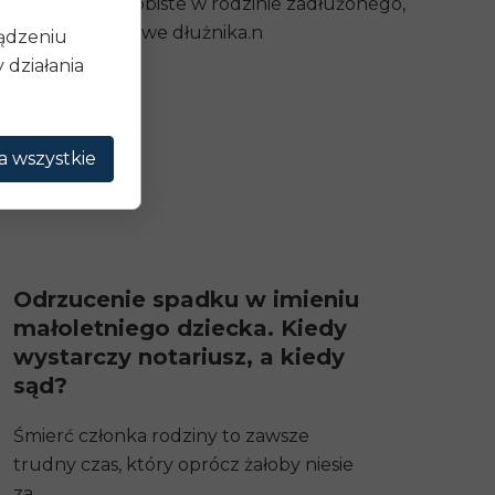
y, stosunki osobiste w rodzinie zadłużonego,
ożliwości zarobkowe dłużnika.n
ządzeniu
działania
a wszystkie
Odrzucenie spadku w imieniu
małoletniego dziecka. Kiedy
wystarczy notariusz, a kiedy
sąd?
Śmierć członka rodziny to zawsze
trudny czas, który oprócz żałoby niesie
za...