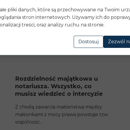
ystkim bierze się pod uwagę sytuację materialną sprawc
że to, czy ma jakieś kredyty i inne zobowiązania) oraz m
ałe pliki danych, które są przechowywane na Twoim ur
glądania stron internetowych. Używamy ich do poprawy 
onalizacji treści, oraz analizy ruchu na stronie.
Dostosuj
Zezwól n
Rozdzielność majątkowa u
notariusza. Wszystko, co
musisz wiedzieć o intercyzie
Z chwilą zawarcia małżeństwa między
małżonkami z mocy prawa powstaje tzw.
wspólność...