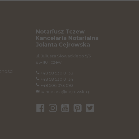
Notariusz Tczew
Kancelaria Notarialna
Jolanta Cejrowska
ul. Juliusza Słowackiego 5/3
83-110 Tczew
tności
+48 58 530 01 33
+48 58 530 01 34
+48 506 073 093
kancelaria@cejrowska.pl