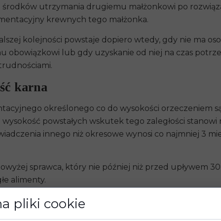
 środków utrzymania drugiemu małżonkowi po rozwiąza
imentacyjny krewnych tego małżonka.
zej kolejności powstaje dopiero wtedy, gdy nie ma osob
wemu obowiązkowi lub gdy uzyskanie od niej na czas p
trudnościami.
ość karna
entacyjnego określonego co do wysokości orzeczeniem 
a wysokość powstałych wskutek tego zaległości stanowi
wiadczenia innego niż okresowe wynosi co najmniej 3 mie
powyżej sprawca, który nie później niż przed upływem 30
łe alimenty.
jak dużą karę poniesie sprawca
?
a pliki cookie