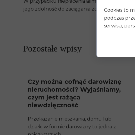
W przypadku niepłacenia alimentów przede wsz
jego zdolność do zaciągania zobowiązań (a tak
Cookies to m
podczas prze
serwisu, pers
Pozostałe wpisy
Czy można cofnąć darowiznę
nieruchomości? Wyjaśniamy,
czym jest rażąca
niewdzięczność
Przekazanie mieszkania, domu lub
działki w formie darowizny to jedna z
najczęstszych...