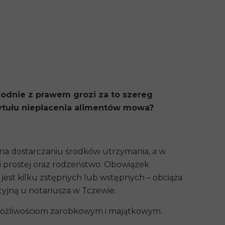
odnie z prawem grozi za to szereg
tytułu niepłacenia alimentów mowa?
e na dostarczaniu środków utrzymania, a w
i prostej oraz rodzeństwo. Obowiązek
jest kilku zstępnych lub wstępnych – obciąża
yjną
u
notariusza w Tczewie
.
możliwościom zarobkowym i majątkowym.