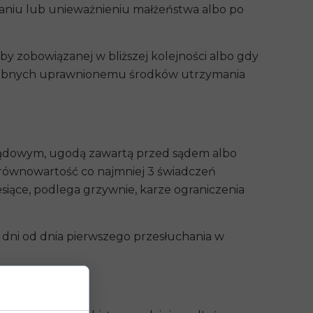
niu lub unieważnieniu małżeństwa albo po
y zobowiązanej w bliższej kolejności albo gdy
otrzebnych uprawnionemu środków utrzymania
sądowym, ugodą zawartą przed sądem albo
 równowartość co najmniej 3 świadczeń
siące, podlega grzywnie, karze ograniczenia
 dni od dnia pierwszego przesłuchania w