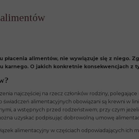
 alimentów
płacenia alimentów, nie wywiązuje się z niego. Zg
u karnego. O jaki
ch konkretnie konsekwencj
ach z 
ów?
czenia najczęściej na rzecz członków rodziny, polegając
świadczeń alimentacyjnych obowiązani są krewni w lini
ymi, a wstępnych przed rodzeństwem; przy czym jeżeli 
 można uzyskać podpisując dobrowolną
umowę alimentac
ązek alimentacyjny w częściach odpowiadających ich 