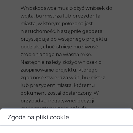
Wnioskodawca musi złożyć wniosek do
wójta, burmistrza lub prezydenta
miasta, w którym położona jest
nieruchomość. Następnie geodeta
przystępuje do wstępnego projektu
podziału, choć istnieje możliwość
zrobienia tego na własną rękę.
Następnie należy złożyć wniosek o
zaopiniowanie projektu, którego
zgodność stwierdza wójt, burmistrz
lub prezydent miasta, któremu
dokument został dostarczony. W
przypadku negatywnej decyzji
możemy złożyć zażalenie do
samorządowego kolegium
Zgoda na pliki cookie
odwoławczego.